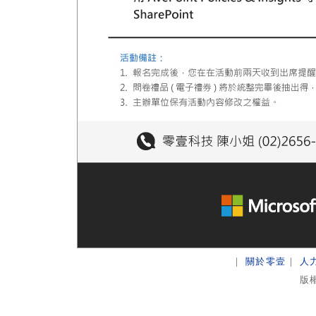
｜
關於零壹
｜
人
版