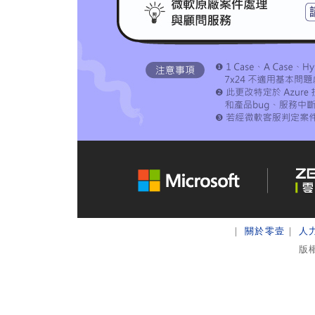
｜
關於零壹
｜
人
版