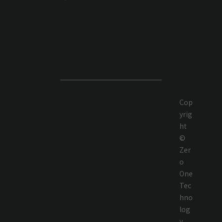
Cop
yrig
ht
©
Zer
o
One
Tec
hno
log
y