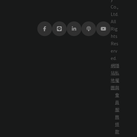
Co.,
Ltd.
All
Rig
hts
Res
erv
ed.
網
隱
站
私
地
權
圖
與
會
員
服
務
條
款